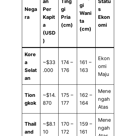
an
Ting
Statu
gi
Nega
Per
gi
s
Wani
ra
Kapit
Pria
Ekon
ta
a
(cm)
omi
(cm)
(USD
)
Kore
Ekon
a
~$33
174 –
161 –
omi
Selat
.000
176
163
Maju
an
Mene
Tion
~$14.
175 –
162 –
ngah
gkok
870
177
164
Atas
Mene
Thail
~$8.1
170 –
159 –
ngah
and
10
172
161
Atas