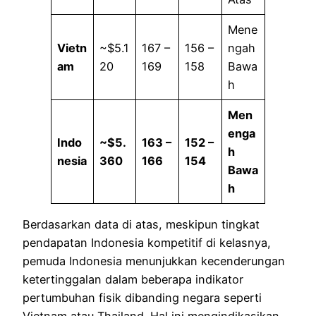
Mene
Vietn
~$5.1
167 –
156 –
ngah
am
20
169
158
Bawa
h
Men
enga
Indo
~$5.
163 –
152 –
h
nesia
360
166
154
Bawa
h
Berdasarkan data di atas, meskipun tingkat
pendapatan Indonesia kompetitif di kelasnya,
pemuda Indonesia menunjukkan kecenderungan
ketertinggalan dalam beberapa indikator
pertumbuhan fisik dibanding negara seperti
Vietnam atau Thailand. Hal ini mengindikasikan